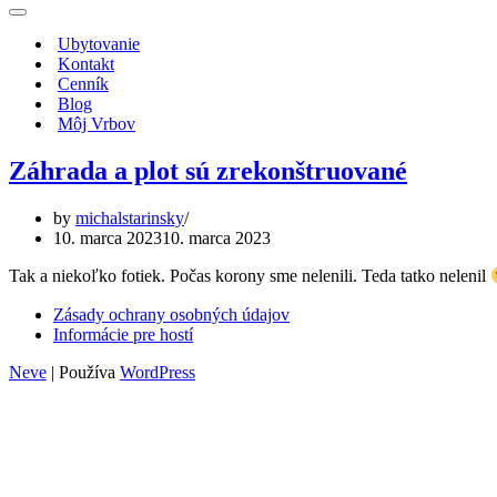
Menu
navigácie
Ubytovanie
Kontakt
Cenník
Blog
Môj Vrbov
Záhrada a plot sú zrekonštruované
by
michalstarinsky
10. marca 2023
10. marca 2023
Tak a niekoľko fotiek. Počas korony sme nelenili. Teda tatko nelenil
Zásady ochrany osobných údajov
Informácie pre hostí
Neve
| Používa
WordPress