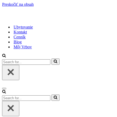
Preskočiť na obsah
Ubytovanie
Kontakt
Cenník
Blog
Môj Vrbov
Search
for...
Menu
navigácie
Search
for...