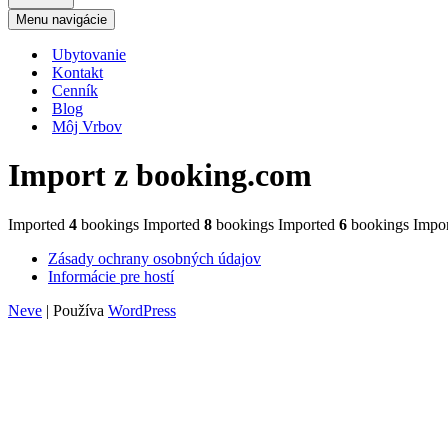
Menu navigácie
Ubytovanie
Kontakt
Cenník
Blog
Môj Vrbov
Import z booking.com
Imported
4
bookings Imported
8
bookings Imported
6
bookings Impo
Zásady ochrany osobných údajov
Informácie pre hostí
Neve
| Používa
WordPress